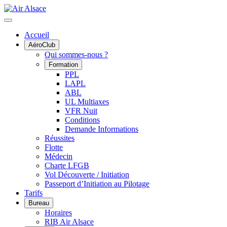
Accueil
AéroClub
Qui sommes-nous ?
Formation
PPL
LAPL
ABL
UL Multiaxes
VFR Nuit
Conditions
Demande Informations
Réussites
Flotte
Médecin
Charte LFGB
Vol Découverte / Initiation
Passeport d’Initiation au Pilotage
Tarifs
Bureau
Horaires
RIB Air Alsace