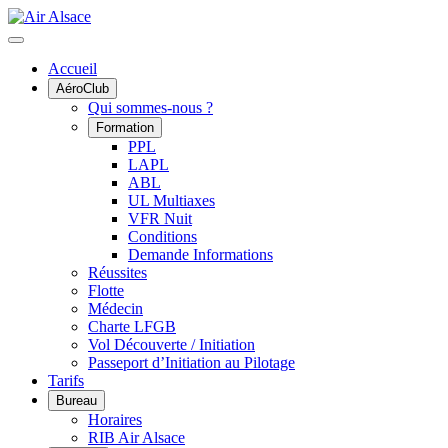
Accueil
AéroClub
Qui sommes-nous ?
Formation
PPL
LAPL
ABL
UL Multiaxes
VFR Nuit
Conditions
Demande Informations
Réussites
Flotte
Médecin
Charte LFGB
Vol Découverte / Initiation
Passeport d’Initiation au Pilotage
Tarifs
Bureau
Horaires
RIB Air Alsace