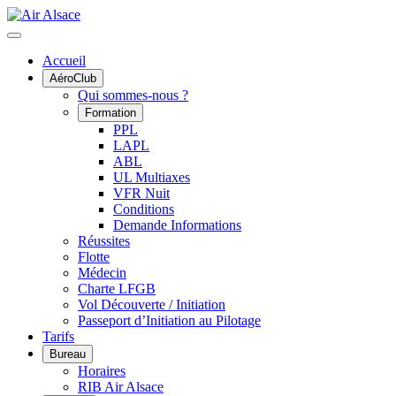
Accueil
AéroClub
Qui sommes-nous ?
Formation
PPL
LAPL
ABL
UL Multiaxes
VFR Nuit
Conditions
Demande Informations
Réussites
Flotte
Médecin
Charte LFGB
Vol Découverte / Initiation
Passeport d’Initiation au Pilotage
Tarifs
Bureau
Horaires
RIB Air Alsace