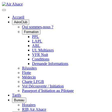
Accueil
AéroClub
Qui sommes-nous ?
Formation
PPL
LAPL
ABL
UL Multiaxes
VFR Nuit
Conditions
Demande Informations
Réussites
Flotte
Médecin
Charte LFGB
Vol Découverte / Initiation
Passeport d’Initiation au Pilotage
Tarifs
Bureau
Horaires
RIB Air Alsace