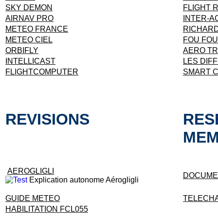
SKY DEMON
FLIGHT 
AIRNAV PRO
INTER-A
METEO FRANCE
RICHARD
METEO CIEL
FOU FOU
ORBIFLY
AERO TR
INTELLICAST
LES DIF
FLIGHTCOMPUTER
SMART C
REVISIONS
RES
MEM
AEROGLIGLI
DOCUMEN
Explication autonome Aérogligli
GUIDE METEO
TELECHA
HABILITATION FCL055