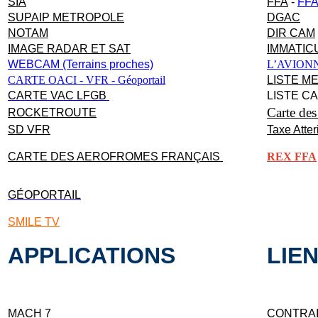
SIA
FFA
-
FFA 
SUPAIP METROPOLE
DGAC
NOTAM
DIR CAM
IMAGE RADAR ET SAT
IMMATIC
WEBCAM (Terrains proches)
L’AVION
CARTE OACI - VFR - Géoportail
LISTE M
CARTE VAC LFGB
LISTE C
Carte des
ROCKETROUTE
SD VFR
Taxe Atte
CARTE DES AEROFROMES FRANÇAIS
REX FFA
GÉOPORTAIL
SMILE TV
APPLICATIONS
LIE
MACH 7
CONTRA