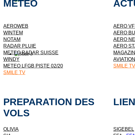
METEO
ACT
AEROWEB
AERO V
WINTEM
AERO B
NOTAM
AERO N
RADAR PLUIE
AERO ST
METEO RADAR SUISSE
MAGAZI
WINDY
AVIATION
METEO LFGB PISTE 02/20
SMILE T
SMILE TV
PREPARATION DES
LIE
VOLS
OLIVIA
SIGEBEL