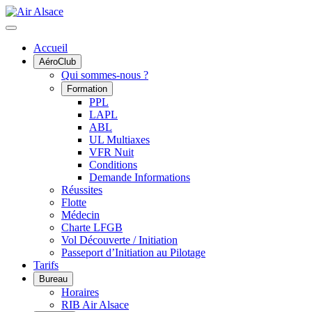
Accueil
AéroClub
Qui sommes-nous ?
Formation
PPL
LAPL
ABL
UL Multiaxes
VFR Nuit
Conditions
Demande Informations
Réussites
Flotte
Médecin
Charte LFGB
Vol Découverte / Initiation
Passeport d’Initiation au Pilotage
Tarifs
Bureau
Horaires
RIB Air Alsace