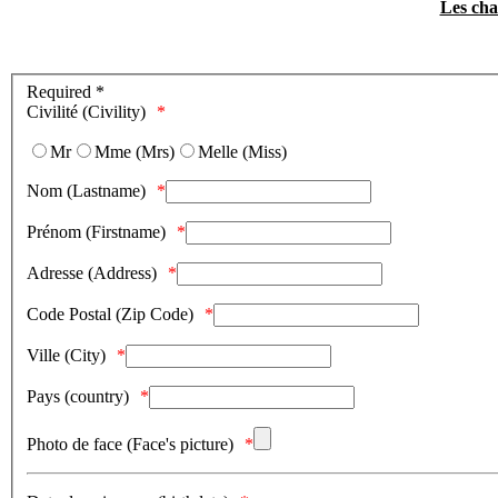
Les cha
Required *
Civilité (Civility)
Mr
Mme (Mrs)
Melle (Miss)
Nom (Lastname)
Prénom (Firstname)
Adresse (Address)
Code Postal (Zip Code)
Ville (City)
Pays (country)
Photo de face (Face's picture)