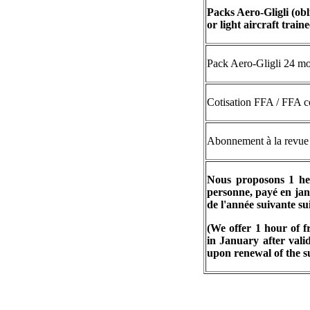
Packs Aero-Gligli (ob
or light aircraft traine
Pack Aero-Gligli 24 mo
Cotisation FFA / FFA c
Abonnement à la revue I
Nous proposons 1 heu
personne, payé en janv
de l'année suivante su
(We offer 1 hour of f
in
January after valid
upon renewal of the s