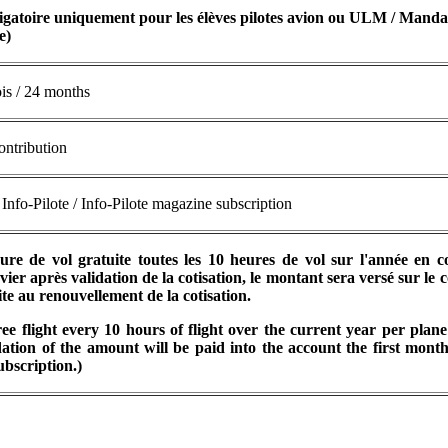
ligatoire uniquement pour les élèves pilotes avion ou ULM / Manda
e)
is / 24 months
ontribution
nfo-Pilote / Info-Pilote magazine subscription
re de vol gratuite toutes les 10 heures de vol sur l'année en c
ier après validation de la cotisation, le montant sera versé sur le
ite au renouvellement de la cotisation.
ree flight every 10 hours of flight over the current year per plan
ation of the amount will be paid into the account the first month
ubscription.)