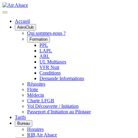
Accueil
AéroClub
Qui sommes-nous ?
Formation
PPL
LAPL
ABL
UL Multiaxes
VFR Nuit
Conditions
Demande Informations
Réussites
Flotte
Médecin
Charte LFGB
Vol Découverte / Initiation
Passeport d’Initiation au Pilotage
Tarifs
Bureau
Horaires
RIB Air Alsace