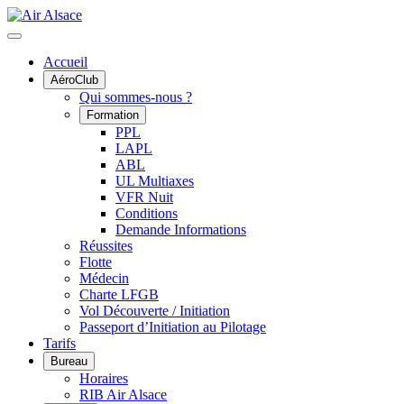
Accueil
AéroClub
Qui sommes-nous ?
Formation
PPL
LAPL
ABL
UL Multiaxes
VFR Nuit
Conditions
Demande Informations
Réussites
Flotte
Médecin
Charte LFGB
Vol Découverte / Initiation
Passeport d’Initiation au Pilotage
Tarifs
Bureau
Horaires
RIB Air Alsace